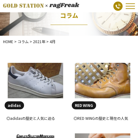
コラム
HOME
>
コラム
>
2021年
>
4月
adidas
RED WING
◎adidasの歴史と人気に迫る
◎RED WINGの歴史と現在の人気