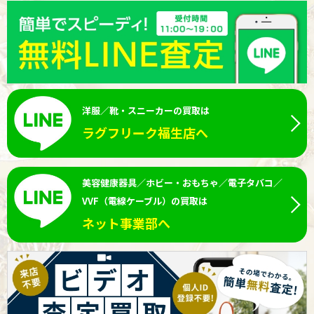
洋服／靴・スニーカーの買取は
ラグフリーク福生店へ
美容健康器具／ホビー・おもちゃ／電子タバコ／
VVF（電線ケーブル）の買取は
ネット事業部へ