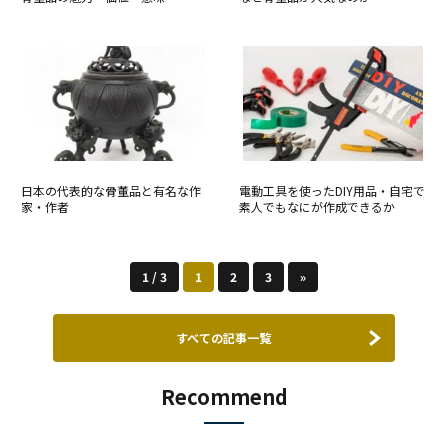
日本の代表的な骨董品と有名な作
電動工具を使ったDIY用品・自宅で
家・作者
素人でもなにが作成できるか
1 / 3
1
2
3
»
すべての記事一覧
Recommend