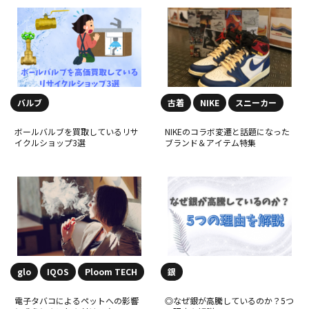
バルブ
古着
NIKE
スニーカー
ボールバルブを買取しているリサ
NIKEのコラボ変遷と話題になった
イクルショップ3選
ブランド＆アイテム特集
glo
IQOS
Ploom TECH
銀
電子タバコによるペットへの影響
◎なぜ銀が高騰しているのか？5つ