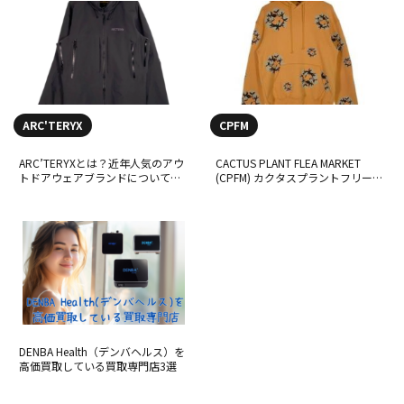
ARC'TERYX
CPFM
ARC’TERYXとは？近年人気のアウ
CACTUS PLANT FLEA MARKET
トドアウェアブランドについて詳
(CPFM) カクタスプラントフリーマ
しく解説
ーケット ってどんなブランド？
DENBA Health（デンバヘルス）を
高価買取している買取専門店3選