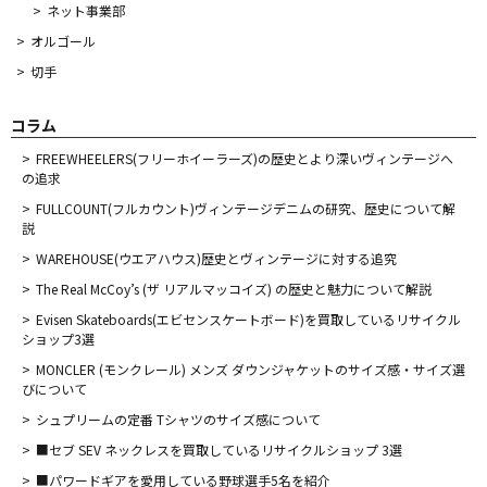
ネット事業部
オルゴール
切手
コラム
FREEWHEELERS(フリーホイーラーズ)の歴史とより深いヴィンテージへ
の追求
FULLCOUNT(フルカウント)ヴィンテージデニムの研究、歴史について解
説
WAREHOUSE(ウエアハウス)歴史とヴィンテージに対する追究
The Real McCoy’s (ザ リアルマッコイズ) の歴史と魅力について解説
Evisen Skateboards(エビセンスケートボード)を買取しているリサイクル
ショップ3選
MONCLER (モンクレール) メンズ ダウンジャケットのサイズ感・サイズ選
びについて
シュプリームの定番 Tシャツのサイズ感について
■セブ SEV ネックレスを買取しているリサイクルショップ 3選
■パワードギアを愛用している野球選手5名を紹介