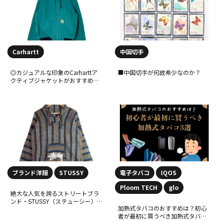
Carhartt
中国切手
◎カジュアルな印象のCarharttア
■中国切手が何故希少なのか？
クティブジャケットがおすすめ！
着こなし方も紹介します！
ブランド洋服
STUSSY
電子タバコ
IQOS
Ploom TECH
glo
絶大な人気を誇るストリートブラ
ンド・STUSSY（ステューシー）と
加熱式タバコのおすすめは？初心
は！？〜その人気の秘訣に迫る！
者が最初に買うべき加熱式タバコ3