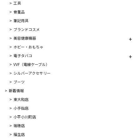
工具
骨董品
筆記用具
ブランドコスメ
美容健康機器
ホビー・おもちゃ
電子タバコ
VVF（電線ケーブル）
シルバーアクセサリー
ブーツ
新着情報
東大和店
小手指店
小平小川町店
瑞穂店
福生店