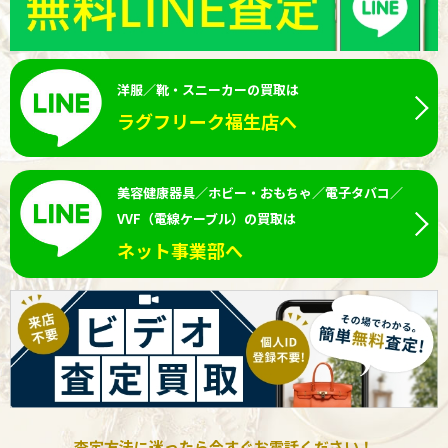
洋服／靴・スニーカーの買取は
ラグフリーク福生店へ
美容健康器具／ホビー・おもちゃ／電子タバコ／
VVF（電線ケーブル）の買取は
ネット事業部へ
査定方法に迷ったら今すぐお電話ください！