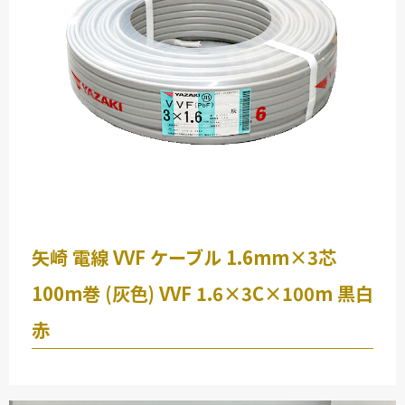
-
-
CV 5.5SQ３芯 30ｍ
矢崎 電線 ( YAZAKI )
-
-
矢崎 電線 VVF ケーブル 1.6mm×3芯
VVFケーブル 2.0mm × 3芯 100m 巻 (灰色) VVF 2.0 ×3C
× 100m 黒白赤
100m巻 (灰色) VVF 1.6×3C×100m 黒白
赤
協和電線
VVF
18100