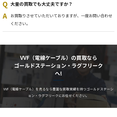
大量の買取でも大丈夫ですか？
VVF ケーブル 2.0mm×2芯 100m巻
お買取りさせていただいておりますが、一度お問い合わせ
カワイ電線
ください。
VVF
12500
-
VVF（電線ケーブル）の買取なら
VVFケーブル ビニル絶縁ビニルシース電力ケーブル平形
ゴールドステーション・ラグフリーク
2mm 3心 100m巻 灰色
へ!
住電日立
VVF
VVF（電線ケーブル）を売るなら豊富な買取実績を持つゴールドステーシ
18100
ョン・ラグフリークにお任せください。
-
VVFケーブル 600Vビニル絶縁ビニルシース電力ケーブ