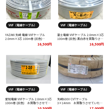
ＥＭ－ＥＥＦケーブル 2×2.0mm エコ電線
VVF（電線ケーブル）
VVF（電線ケーブル）
富士電線
YAZAKI 矢崎 電線 VVFケーブル
富士電線 VVFケーブル 2.0mm×3芯
-
2.0mm×3芯 100m巻 (灰色)
100m巻 (灰色) 黒白赤を買取りさせ
6500
VVF2.0×3C×100m 黒白赤をお買
て頂きました。
16,500円
16,500円
取りさせて頂きました。
-
ＥＭ－ＥＥＦケーブル 3×2.0mm エコ電線
富士電線
VVF（電線ケーブル）
VVF（電線ケーブル）
9500
-
愛知電線 VVFケーブル 2.0mm×3芯
矢崎600V CVTケーブル
100m巻 (灰色) お買取りさせてい
3×14mm お買取りさせていただ
ただきました！
きました！
10,500円
17,000円