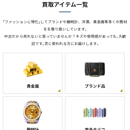
買取アイテム一覧
ル平形 灰色 1.6mm×2心 定尺100m
住電日立
｢ファッションに特化｣してブランドや腕時計、洋酒、貴金属等多くの商材
をを取り扱いしています｡
VVF
中古だから売れないと思っていませんか？キズや使用感があっても､大歓
7000
迎です｡次に使われる方にお届けします｡
-
VVFケーブル ビニル絶縁ビニルシース電力ケーブル平形
1.6mm 3心 100m巻
住電日立
貴金属
ブランド品
VVF
12500
-
VVF ケーブル 2.0mm×4芯 100m巻 (灰色)
腕時計
電子タバコ