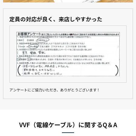
VVFケーブル 600V ビニル絶縁ビニルシースケーブル
定員の対応が良く、来店しやすかった
2.0mm 3心 100m巻 灰色
菅波電線
VVF
18100
-
VVF ケーブル 2.0mm × 3芯 100m巻 (灰色) 鉛フリー
アンケートにご協力いただき、ありがとうございます！
菅波電線
VVF
18100
VVF（電線ケーブル）に関するQ＆A
-