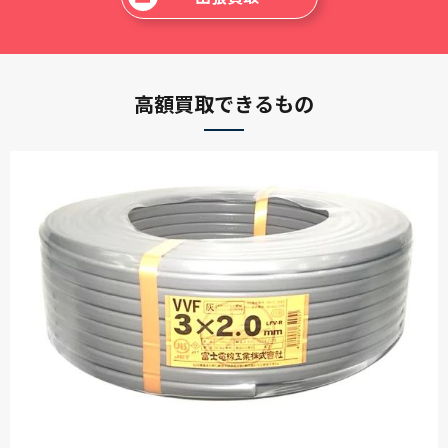
矢崎 電線 ( YAZAKI )
-
-
高額買取できるもの
-
CV 38SQ３芯 30ｍ
矢崎 電線 ( YAZAKI )
-
-
-
CV 22SQ３芯 50ｍ