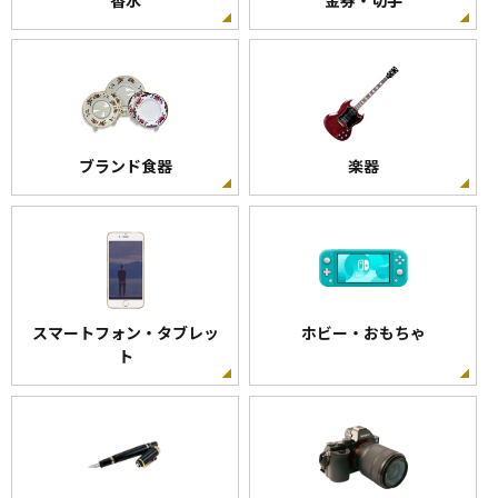
昭和 電線
VVF
12500
-
ブランド食器
楽器
VVF ケーブル 2.0mm×2心 100m巻 VVF 2.0×2C×100m
弥栄電線(YASAKA)
VVF
12500
スマートフォン・タブレッ
ホビー・おもちゃ
ト
-
VVF ケーブル 2.0mm×2心 100m巻 (灰色) VVF
2.0×2C×100m