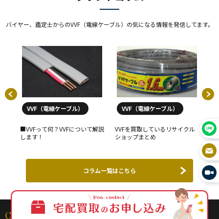
VVF
12500
バイヤー、鑑定士からのVVF（電線ケーブル）の気になる情報を発信してます。
-
VVF ケーブル 600Vビニル絶縁平形 1.6mm×2心 100m巻
灰色
愛知電線
VVF（電線ケーブル）
VVF（電線ケーブル）
VVF
■VVFって何？VVFについて解説
VVFを買取しているリサイクル
V
7000
します！
ショップまとめ
つ
-
VVF ケーブル 2.0mm×3心 100m巻 (灰色) VVF
コラム一覧はこちら
2.0×3C×100m
愛知電線
CONTENT