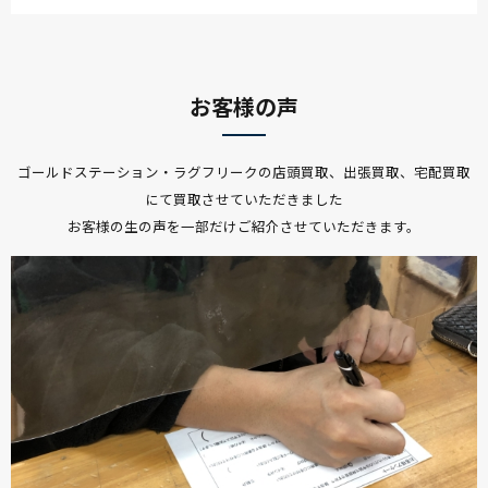
VVFケーブル1.6mm×3芯 100m 灰
お客様の声
協和電線
ゴールドステーション・ラグフリークの店頭買取、出張買取、宅配買取
VVF
にて買取させていただきました
12500
お客様の生の声を一部だけご紹介させていただきます。
-
VVFケーブル 2mm×2芯 100m巻 (灰色)
菅波電線
VVF
12500
-