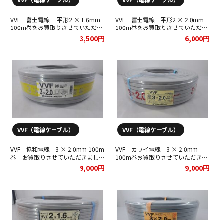
CVT他 38SQ３芯 50ｍ
VVF 富士電線 平形2 × 1.6mm
VVF 富士電線 平形2 × 2.0mm
100m巻をお買取りさせていただき
100m巻をお買取りさせていただき
矢崎 電線 ( YAZAKI )
ました！
ました！
3,500円
6,000円
-
-
-
CVT他 38SQ３芯 30ｍ
VVF（電線ケーブル）
VVF（電線ケーブル）
矢崎 電線 ( YAZAKI )
VVF 協和電線 3 × 2.0mm 100m
VVF カワイ電線 3 × 2.0mm
-
巻 お買取りさせていただきまし
100m巻お買取りさせていただきま
た！
した！
9,000円
9,000円
-
-
CVT他 22SQ３芯 50ｍ