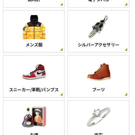
住電日立
VVF
18000
メンズ服
シルバーアクセサリー
-
VVF ケーブル 2.0mm 3心 100m巻 灰色 VVF
2.0×3C×100m
昭和 電線
スニーカー/革靴/パンプス
ブーツ
VVF
18100
-
VVF ケーブル 2.0mm 3心 100m巻 灰色 VVF
2.0×3C×100m
お酒
宝石