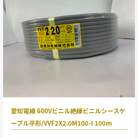
-
VVFケーブル2.0mm×2芯 100m 灰
協和電線
VVF
12500
-
VVFケーブル1.6mm×2芯 100m 灰
愛知電線 600Vビニル絶縁ビニルシースケ
協和電線
VVF
ーブル平形/VVF2X2.0M100-I 100m
7000
-