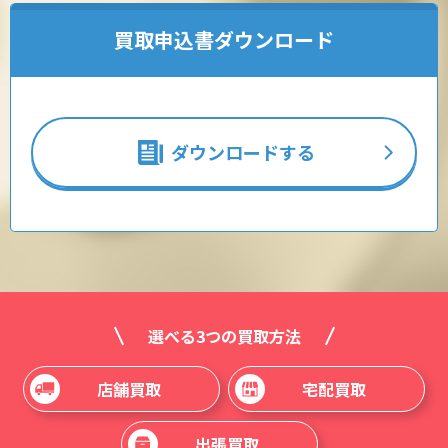
矢崎 電線 ( YAZAKI )
買取申込書ダウンロード
-
-
-
ダウンロードする
CVT他 8SQ３芯 30ｍ
矢崎 電線 ( YAZAKI )
-
-
-
選べる3つの買取方法
店舗買取
宅配買取
CV 38SQ３芯 50ｍ
出張買取