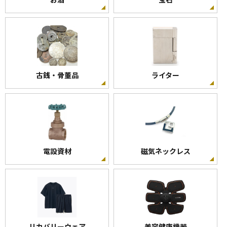
富士電線
VVF
18100
-
古銭・骨董品
ライター
VVF ケーブル平形3 ×1.6mm 100m巻
富士電線
VVF
電設資材
磁気ネックレス
12500
-
VVF ケーブル平形2 × 2.0mm 100m巻
リカバリーウェア
美容健康機器