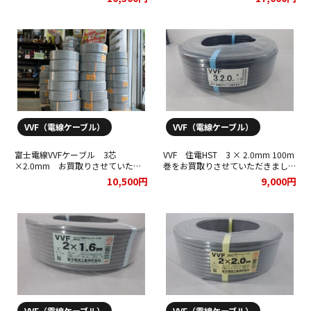
VCTF ケーブル 0.75×２C 150ｍ
矢崎 電線 ( YAZAKI )
-
-
-
VVF（電線ケーブル）
VVF（電線ケーブル）
富士電線VVFケーブル 3芯
VVF 住電HST 3 × 2.0mm 100m
VCTF ケーブル 0.75×２C 100ｍ
×2.0mm お買取りさせていただ
巻をお買取りさせていただきまし
きました！！
た！
10,500円
9,000円
矢崎 電線 ( YAZAKI )
-
-
-
VVF（電線ケーブル）
VVF（電線ケーブル）