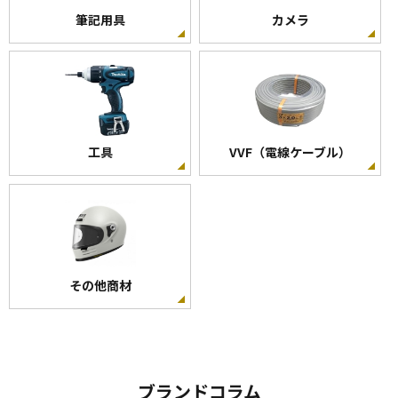
愛知電線
筆記用具
カメラ
VVF
12500
-
VVF ケーブル 1.6mm×3心 100m巻VVF 1.6×3C×100m
工具
VVF（電線ケーブル）
弥栄電線(YASAKA)
VVF
12500
-
その他商材
VVF ケーブル 1.6mm×3心 100m巻 (灰色) VVF
1.6×3C×100m
ブランドコラム
愛知電線