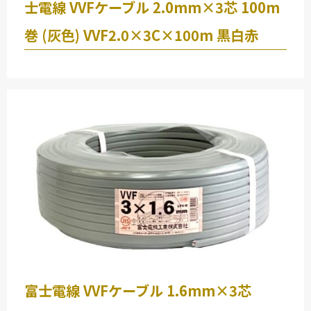
矢崎 電線 ( YAZAKI )
士電線 VVFケーブル 2.0mm×3芯 100m
-
巻 (灰色) VVF2.0×3C×100m 黒白赤
-
-
CV 22SQ３芯 30ｍ
矢崎 電線 ( YAZAKI )
-
-
-
CV 14SQ３芯 50ｍ
富士電線 VVFケーブル 1.6mm×3芯
矢崎 電線 ( YAZAKI )