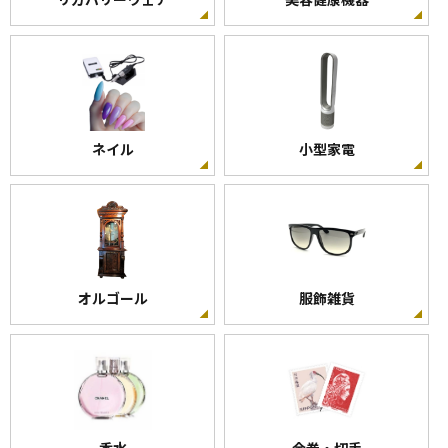
富士電線
VVF
12500
-
ネイル
小型家電
VVFケーブル平形2 × 1.6mm 100m巻
富士電線
VVF
オルゴール
服飾雑貨
7000
-
VVF ケーブル 2.0mm 2心 100m巻 灰色 VVF
2.0×2C×100m
香水
金券・切手