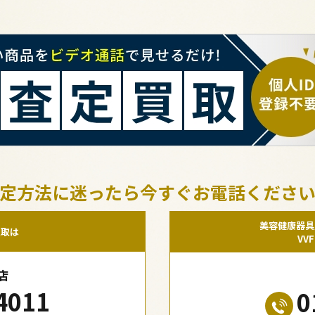
定方法に迷ったら今すぐお電話くださ
美容健康器具
買取は
VV
店
4011
0