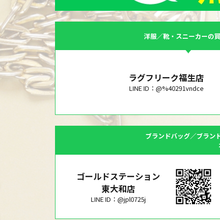
洋服／靴・スニーカーの
ラグフリーク福生店
LINE ID：@%40291vndce
ブランドバッグ／ブラン
ゴールドステーション
東大和店
LINE ID：@jpl0725j