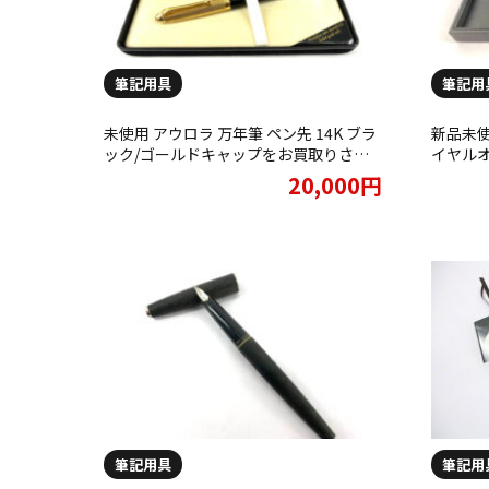
筆記用具
筆記用
未使用 アウロラ 万年筆 ペン先 14K ブラ
新品未使
ック/ゴールドキャップをお買取りさせ
イヤルオ
て頂きました。
て頂き
20,000円
筆記用具
筆記用