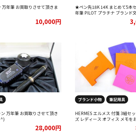
 万年筆 お買取りさせて頂きま
★ペン先18K 14K まとめて5本
)
年筆 PILOT プラチナ ブランド
買取りしました★
10,000円
3
具
ブランド小物
筆記用具
ン 万年筆 お買取りさせて頂き
HERMES エルメス 付箋 3組セ
^)
ズ レディース オフィス メモを
させて頂きました★
28,000円