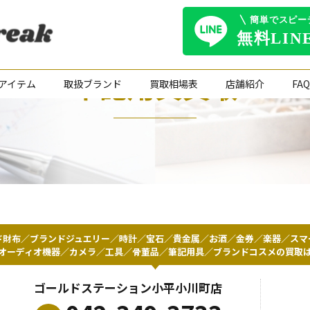
筆記用具買取
アイテム
取扱ブランド
買取相場表
店舗紹介
FAQ
ド財布／ブランドジュエリー／時計／宝石／貴金属／お酒／金券／楽器／スマ
オーディオ機器／カメラ／工具／骨董品／筆記用具／ブランドコスメの買取
ゴールドステーション小平小川町店