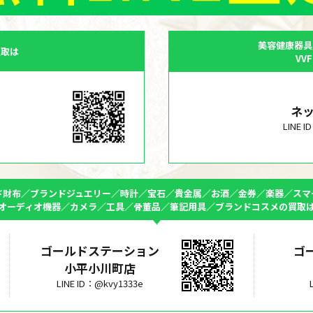
美容健康器具
買取は
VV
ネ
LINE 
ド財布／ブランドジュエリー／時計／宝石／貴金属／お酒／金券／楽器／スマ
オーディオ機器／カメラ／工具／骨董品／筆記用具／ブランドコスメの買取
ゴールドステーション
ゴ
小平小川町店
LINE ID：@kvy1333e