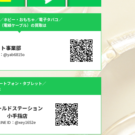
／ホビー・おもちゃ／電子タバコ／
F（電線ケーブル）の買取は
ット事業部
ID：@yab6815o
ートフォン・タブレット／
は
ールドステーション
小手指店
LINE ID：@xey1652e