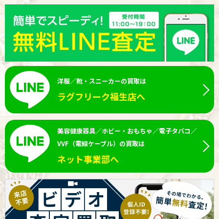
洋服／靴・スニーカーの買取は
ラグフリーク福生店へ
美容健康器具／ホビー・おもちゃ／電子タバコ／
VVF（電線ケーブル）の買取は
ネット事業部へ