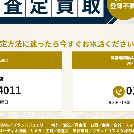
定方法に迷ったら今すぐお電話くださ
美容健康器具
買取は
VV
店
4011
0
水曜日
9:30〜19:
ド財布／ブランドジュエリー／時計／宝石／貴金属／お酒／金券／楽器／スマ
オーディオ機器／カメラ／工具／骨董品／筆記用具／ブランドコスメの買取