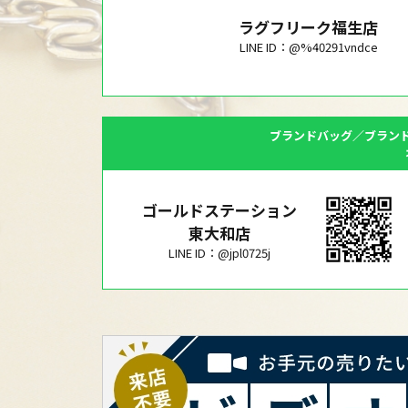
ラグフリーク福生店
LINE ID：@%40291vndce
ブランドバッグ／ブラン
ゴールドステーション
東大和店
LINE ID：@jpl0725j