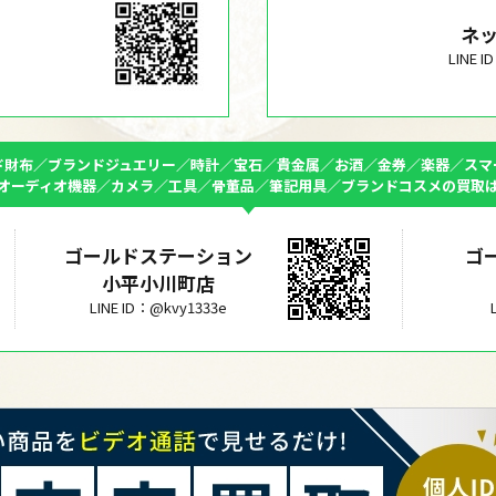
ネ
LINE 
ド財布／ブランドジュエリー／時計／宝石／貴金属／お酒／金券／楽器／スマ
オーディオ機器／カメラ／工具／骨董品／筆記用具／ブランドコスメの買取
ゴールドステーション
ゴ
小平小川町店
LINE ID：@kvy1333e