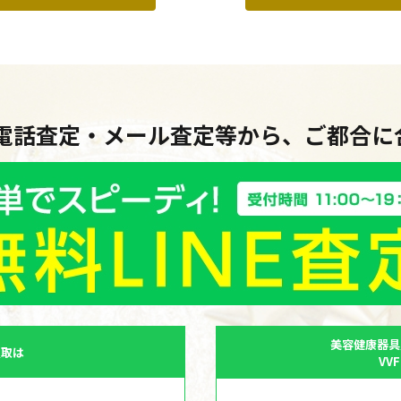
・電話査定・メール査定等から、ご都合
美容健康器具
買取は
VV