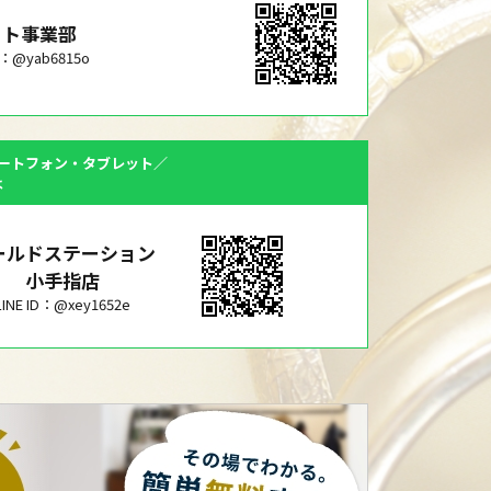
ット事業部
ID：@yab6815o
ートフォン・タブレット／
は
ールドステーション
小手指店
LINE ID：@xey1652e