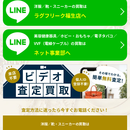
洋服／靴・スニーカーの買取は
ラグフリーク福生店へ
美容健康器具／ホビー・おもちゃ／電子タバコ／
VVF（電線ケーブル）の買取は
ネット事業部へ
査定方法に迷ったら今すぐお電話ください！
洋服／靴・スニーカーの買取は