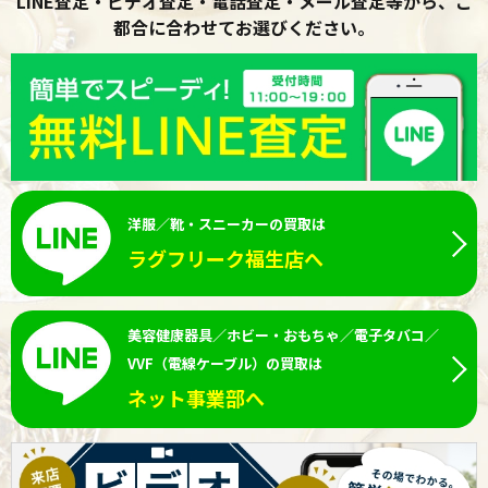
LINE査定・ビデオ査定・電話査定・メール査定等から、ご
都合に合わせてお選びください。
洋服／靴・スニーカーの買取は
ラグフリーク福生店へ
美容健康器具／ホビー・おもちゃ／電子タバコ／
VVF（電線ケーブル）の買取は
ネット事業部へ