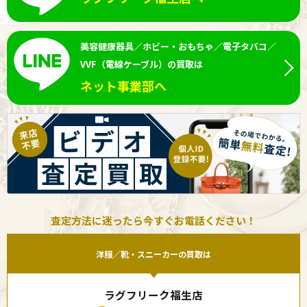
美容健康器具／ホビー・おもちゃ／電子タバコ／
VVF（電線ケーブル）の買取は
ネット事業部へ
査定方法に迷ったら今すぐお電話ください！
洋服／靴・スニーカーの買取は
ラグフリーク福生店