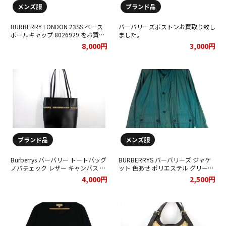
メンズ服
ブランド品
BURBERRY LONDON 23SS ベース
バーバリーズボストンお買取り致し
ボールキャップ 8026929 をお買取
ました。
りさせていただきました。
8,000円
3,000円
ブランド品
メンズ服
Burberrys バーバリー トートバッグ
BURBERRYS バーバリーズ ジャケ
ノバチェック レザー キャンバス 肩
ット 色あせ ポリエステル グリーン
掛け レディースをお買取りさせて
をお買取りさせて頂きました★
4,000円
2,500円
頂きました★