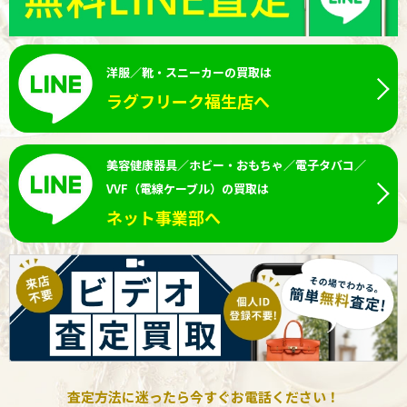
洋服／靴・スニーカーの買取は
ラグフリーク福生店へ
美容健康器具／ホビー・おもちゃ／電子タバコ／
VVF（電線ケーブル）の買取は
ネット事業部へ
査定方法に迷ったら今すぐお電話ください！