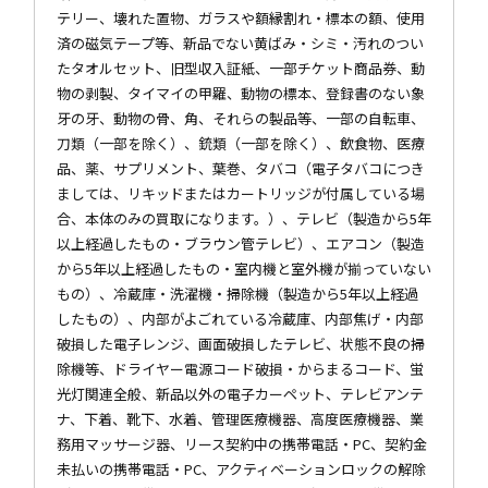
テリー、壊れた置物、ガラスや額縁割れ・標本の額、使用
済の磁気テープ等、新品でない黄ばみ・シミ・汚れのつい
たタオルセット、旧型収入証紙、一部チケット商品券、動
物の剥製、タイマイの甲羅、動物の標本、登録書のない象
牙の牙、動物の骨、角、それらの製品等、一部の自転車、
刀類（一部を除く）、銃類（一部を除く）、飲食物、医療
品、薬、サプリメント、葉巻、タバコ（電子タバコにつき
ましては、リキッドまたはカートリッジが付属している場
合、本体のみの買取になります。）、テレビ（製造から5年
以上経過したもの・ブラウン管テレビ）、エアコン（製造
から5年以上経過したもの・室内機と室外機が揃っていない
もの）、冷蔵庫・洗濯機・掃除機（製造から5年以上経過
したもの）、内部がよごれている冷蔵庫、内部焦げ・内部
破損した電子レンジ、画面破損したテレビ、状態不良の掃
除機等、ドライヤー電源コード破損・からまるコード、蛍
光灯関連全般、新品以外の電子カーペット、テレビアンテ
ナ、下着、靴下、水着、管理医療機器、高度医療機器、業
務用マッサージ器、リース契約中の携帯電話・PC、契約金
未払いの携帯電話・PC、アクティベーションロックの解除