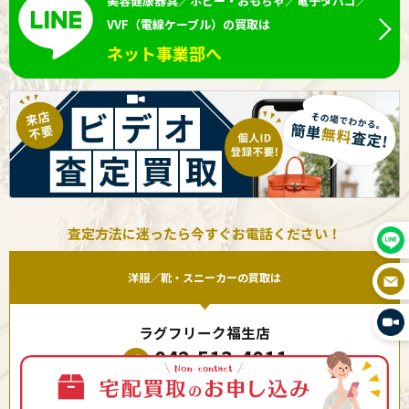
美容健康器具／ホビー・おもちゃ／電子タバコ／
VVF（電線ケーブル）の買取は
ネット事業部へ
査定方法に迷ったら今すぐお電話ください！
洋服／靴・スニーカーの買取は
ラグフリーク福生店
042-513-4011
11:00〜20:00 定休日 水曜日