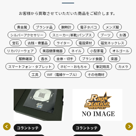
お客様から買取させていただいた商品をご紹介します。
貴金属
ブランド品
腕時計
電子タバコ
メンズ服
シルバーアクセサリー
スニーカー/革靴/パンプス
ブーツ
お酒
宝石
古銭・骨董品
ライター
電設資材
磁気ネックレス
リカバリーウェア
美容健康機器
ネイル
小型家電
オルゴール
服飾雑貨
香水
金券・切手
ブランド食器
楽器
スマートフォン・タブレット
ホビー・おもちゃ
筆記用具
カメラ
工具
VVF（電線ケーブル）
その他商材
コラントッテ
コラントッテ