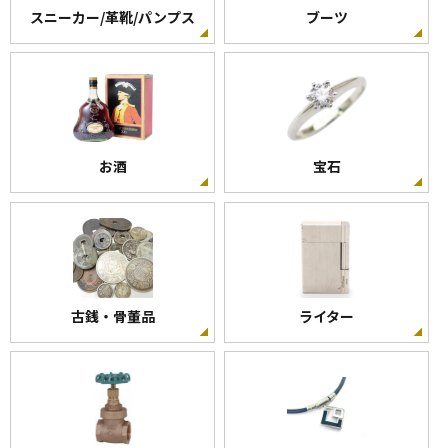
スニーカー/革靴/パンプス
ブーツ
お酒
宝石
古銭・骨董品
ライター