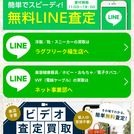
洋服／靴・スニーカーの買取は
ラグフリーク福生店へ
美容健康器具／ホビー・おもちゃ／電子タバコ／
VVF（電線ケーブル）の買取は
ネット事業部へ