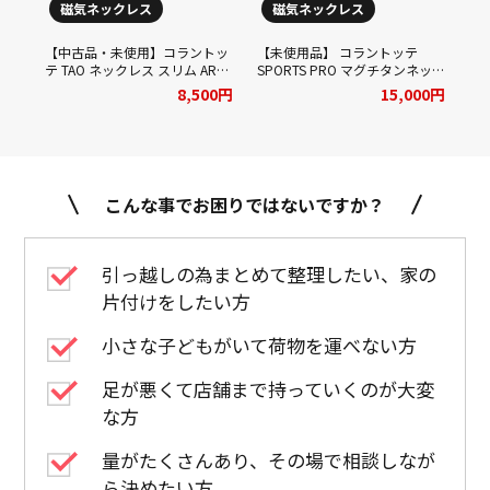
磁気ネックレス
磁気ネックレス
 お
★
！
ミ
★
【中古品・未使用】コラントッ
【未使用品】 コラントッテ
00円
テ TAO ネックレス スリム ARAN
SPORTS PRO マグチタンネック
mini Colantotte L (47cm) シル
レス RT150-RD 51cm ブラック
8,500円
15,000円
バー×ブルーラメをお買取りさ
チタン×ブラックをお買取りさ
せていただきました！
せていただきました！
こんな事でお困りではないですか？
引っ越しの為まとめて整理したい、家の
片付けをしたい方
小さな子どもがいて荷物を運べない方
足が悪くて店舗まで持っていくのが大変
な方
量がたくさんあり、その場で相談しなが
ら決めたい方