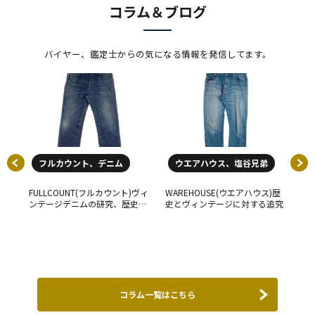
コラム＆ブログ
バイヤー、鑑定士からの気になる情報を発信してます。
フルカウント、デニム
ウエアハウス、塩谷兄弟
FULLCOUNT(フルカウント)ヴィ
WAREHOUSE(ウエアハウス)歴
ンテージデニムの研究、歴史に
史とヴィンテージに対する追究
Th
ついて解説
ッ
て
いる
コラム一覧はこちら