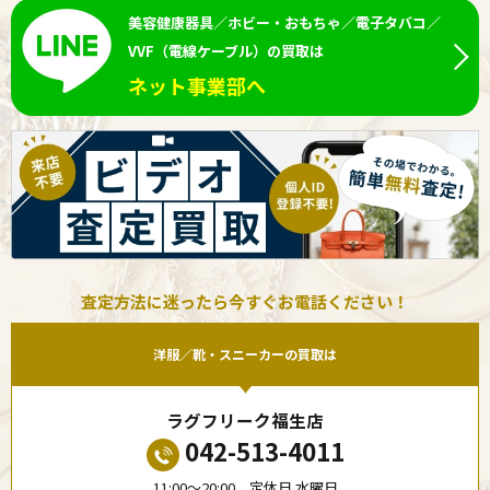
美容健康器具／ホビー・おもちゃ／電子タバコ／
VVF（電線ケーブル）の買取は
ネット事業部へ
査定方法に迷ったら今すぐお電話ください！
洋服／靴・スニーカーの買取は
ラグフリーク福生店
042-513-4011
11:00〜20:00 定休日 水曜日