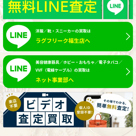
洋服／靴・スニーカーの買取は
ラグフリーク福生店へ
美容健康器具／ホビー・おもちゃ／電子タバコ／
VVF（電線ケーブル）の買取は
ネット事業部へ