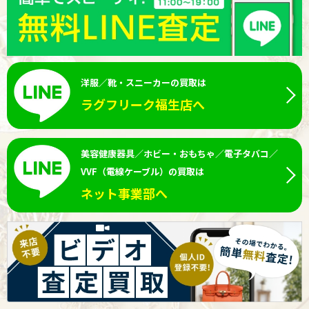
洋服／靴・スニーカーの買取は
ラグフリーク福生店へ
美容健康器具／ホビー・おもちゃ／電子タバコ／
VVF（電線ケーブル）の買取は
ネット事業部へ