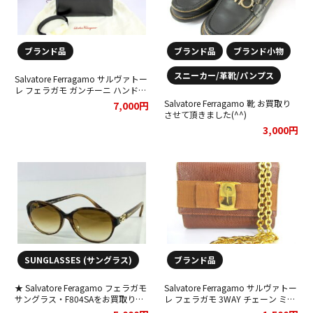
ブランド品
ブランド品
ブランド小物
スニーカー/革靴/パンプス
Salvatore Ferragamo サルヴァトー
レ フェラガモ ガンチーニ ハンドバ
ッグをお買取りさせて頂きました★
Salvatore Ferragamo 靴 お買取り
7,000円
させて頂きました(^^)
3,000円
SUNGLASSES (サングラス)
ブランド品
★ Salvatore Feragamo フェラガモ
Salvatore Ferragamo サルヴァトー
サングラス・F804SAをお買取りし
レ フェラガモ 3WAY チェーン ミニ
ました★
バッグ ヴァラリボン リザードをお