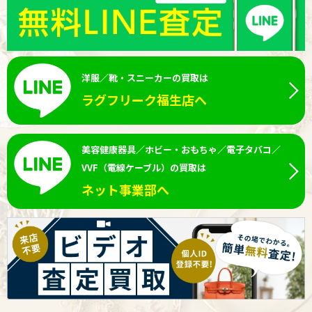
洋服／靴・スニーカーの買取は
ラグフリーク福生店へ
美容健康器具／ホビー・おもちゃ／電子タバコ／
VVF（電線ケーブル）の買取は
ネット事業部へ