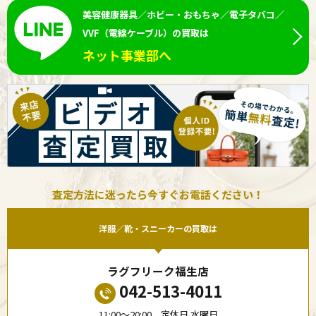
美容健康器具／ホビー・おもちゃ／電子タバコ／
VVF（電線ケーブル）の買取は
ネット事業部へ
査定方法に迷ったら今すぐお電話ください！
洋服／靴・スニーカーの買取は
ラグフリーク福生店
042-513-4011
11:00〜20:00 定休日 水曜日