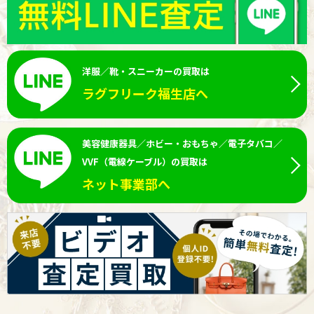
洋服／靴・スニーカーの買取は
ラグフリーク福生店へ
美容健康器具／ホビー・おもちゃ／電子タバコ／
VVF（電線ケーブル）の買取は
ネット事業部へ