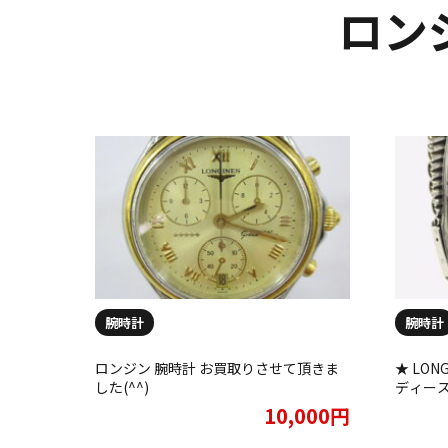
ロンジ
腕時計
腕時計
ロンジン 腕時計 お買取りさせて頂きま
★ LON
した(^^)
ディー
した★
10,000円