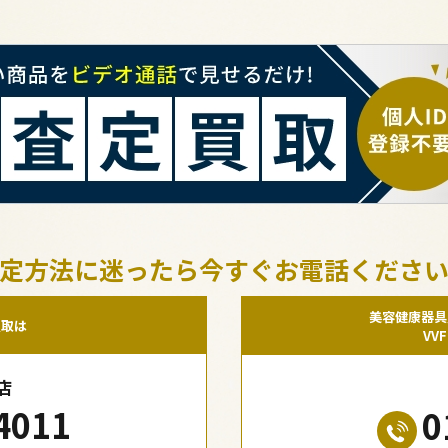
定方法に迷ったら今すぐお電話くださ
美容健康器具
買取は
VV
店
4011
0