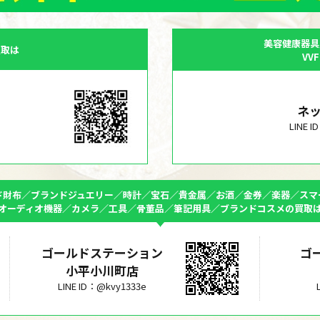
美容健康器具
買取は
VV
ネ
LINE 
ド財布／ブランドジュエリー／時計／宝石／貴金属／お酒／金券／楽器／スマ
オーディオ機器／カメラ／工具／骨董品／筆記用具／ブランドコスメの買取
ゴールドステーション
ゴ
小平小川町店
LINE ID：@kvy1333e