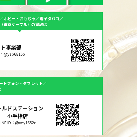
／ホビー・おもちゃ／電子タバコ／
F（電線ケーブル）の買取は
ット事業部
ID：@yab6815o
ートフォン・タブレット／
は
ールドステーション
小手指店
LINE ID：@xey1652e