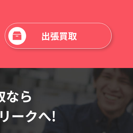
出張買取
買取なら
リーク
へ!