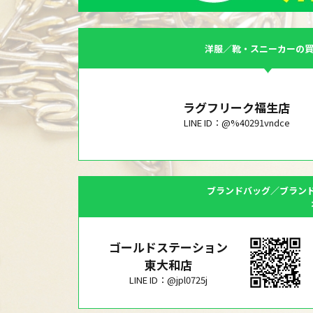
洋服／靴・スニーカーの
ラグフリーク福生店
LINE ID：@%40291vndce
ブランドバッグ／ブラン
ゴールドステーション
東大和店
LINE ID：@jpl0725j