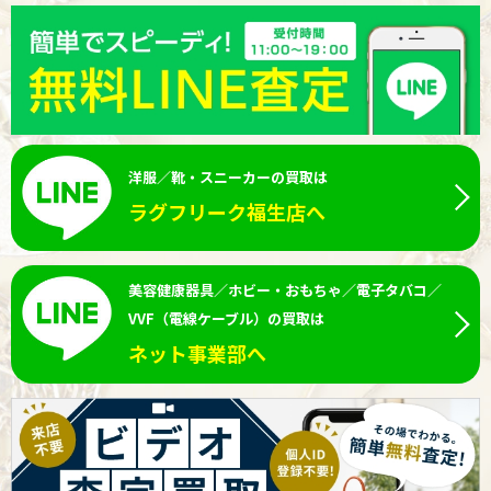
洋服／靴・スニーカーの買取は
ラグフリーク福生店へ
美容健康器具／ホビー・おもちゃ／電子タバコ／
VVF（電線ケーブル）の買取は
ネット事業部へ