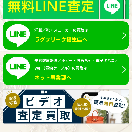
洋服／靴・スニーカーの買取は
ラグフリーク福生店へ
美容健康器具／ホビー・おもちゃ／電子タバコ／
VVF（電線ケーブル）の買取は
ネット事業部へ