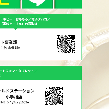
／ホビー・おもちゃ／電子タバコ／
F（電線ケーブル）の買取は
ット事業部
ID：@yab6815o
ートフォン・タブレット／
は
ールドステーション
小手指店
LINE ID：@xey1652e