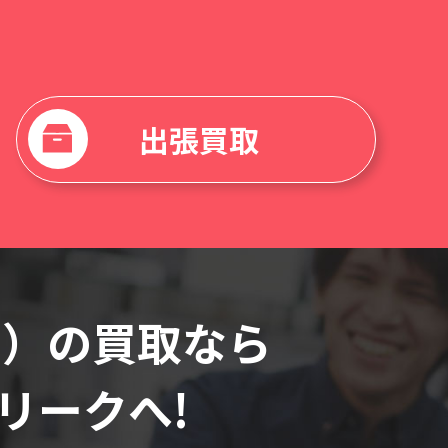
出張買取
on）の買取なら
リーク
へ!