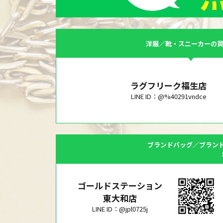
洋服／靴・スニーカーの
ラグフリーク福生店
LINE ID：@%40291vndce
ブランドバッグ／ブラン
ゴールドステーション
東大和店
LINE ID：@jpl0725j