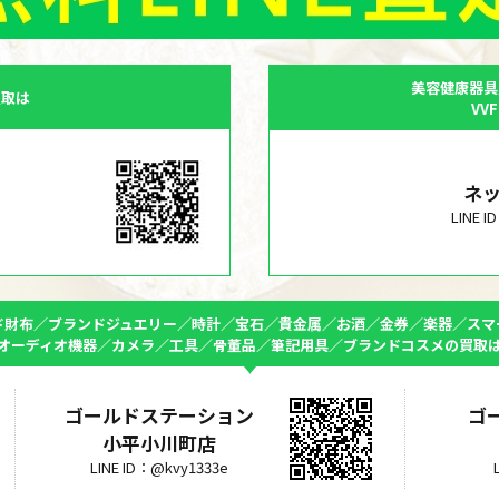
美容健康器具
買取は
VV
ネ
LINE 
ド財布／ブランドジュエリー／時計／宝石／貴金属／お酒／金券／楽器／スマ
オーディオ機器／カメラ／工具／骨董品／筆記用具／ブランドコスメの買取
ゴールドステーション
ゴ
小平小川町店
LINE ID：@kvy1333e