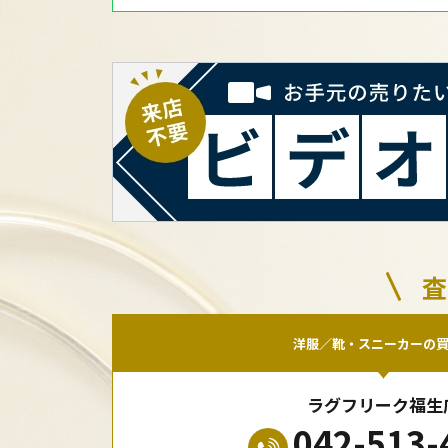
査
洋服／靴・スニーカーの
ラグフリーク福生
042-513-