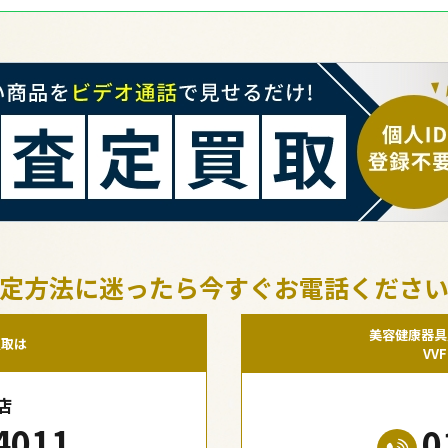
定方法に迷ったら今すぐお電話くださ
美容健康器具
買取は
VV
店
4011
0