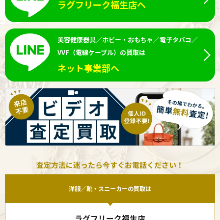
ラグフリーク福生店へ
美容健康器具／ホビー・おもちゃ／電子タバコ／
VVF（電線ケーブル）の買取は
ネット事業部へ
査定方法に迷ったら今すぐお電話ください！
洋服／靴・スニーカーの買取は
ラグフリーク福生店