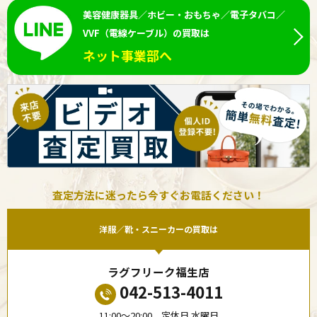
美容健康器具／ホビー・おもちゃ／電子タバコ／
VVF（電線ケーブル）の買取は
ネット事業部へ
査定方法に迷ったら今すぐお電話ください！
洋服／靴・スニーカーの買取は
ラグフリーク福生店
042-513-4011
11:00〜20:00 定休日 水曜日