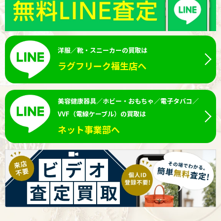
洋服／靴・スニーカーの買取は
ラグフリーク福生店へ
美容健康器具／ホビー・おもちゃ／電子タバコ／
VVF（電線ケーブル）の買取は
ネット事業部へ