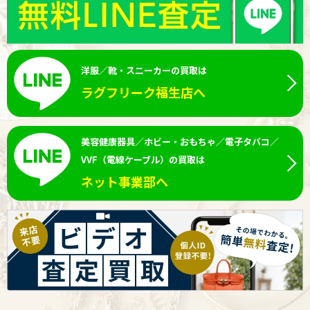
洋服／靴・スニーカーの買取は
ラグフリーク福生店へ
美容健康器具／ホビー・おもちゃ／電子タバコ／
VVF（電線ケーブル）の買取は
ネット事業部へ