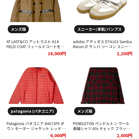
メンズ服
スニーカー/革靴/パンプス
AT LAST&CO アットラスト 614
adidas アディダス D74163 Samba
FIELD COAT フィールドコートをお
Recon LT サンバ リーコン スニーカ
買取りさせていただきました。
ー をお買取りさせていただきまし
16,000円
2,200円
た。
patagonia (パタゴニア)
メンズ服
Patagonia パタゴニア 84673F9 ダ
PENDLETON ペンドルトン ウール
ウン セーター ジャケット レッド を
長袖シャツ 60s チェック ブラックx
お買取りさせていただきました。
レッドをお買取りさせていただきま
6,000円
2,000円
した。