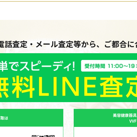
・電話査定・メール査定等から、ご都合
美容健康器具
買取は
VV