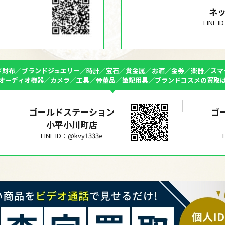
ネ
LINE 
ド財布／ブランドジュエリー／時計／宝石／貴金属／お酒／金券／楽器／スマ
オーディオ機器／カメラ／工具／骨董品／筆記用具／ブランドコスメの買取
ゴールドステーション
ゴ
小平小川町店
LINE ID：@kvy1333e