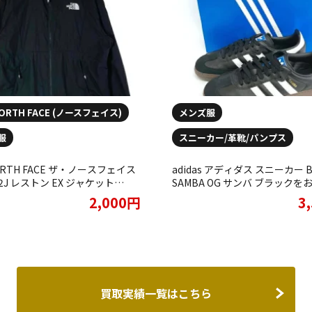
NORTH FACE (ノースフェイス)
メンズ服
服
スニーカー/革靴/パンプス
ORTH FACE ザ・ノースフェイス
adidas アディダス スニーカー B
02J レストン EX ジャケット
SAMBA OG サンバ ブラックを
N EX JACKET ブラックをお買取
させていただきました。
2,000円
3
ていただきました。
買取実績一覧はこちら