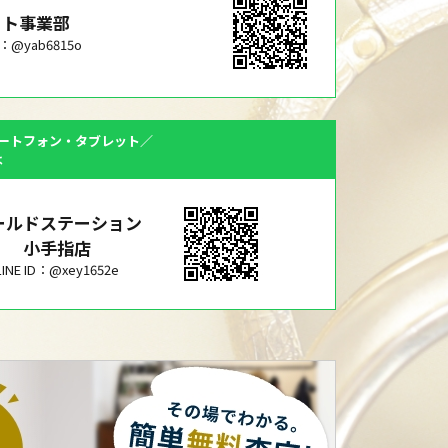
ット事業部
ID：@yab6815o
ートフォン・タブレット／
は
ールドステーション
小手指店
LINE ID：@xey1652e