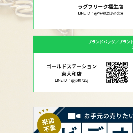
ラグフリーク福生店
LINE ID：@%40291vndce
ブランドバッグ／ブラン
ゴールドステーション
東大和店
LINE ID：@jpl0725j