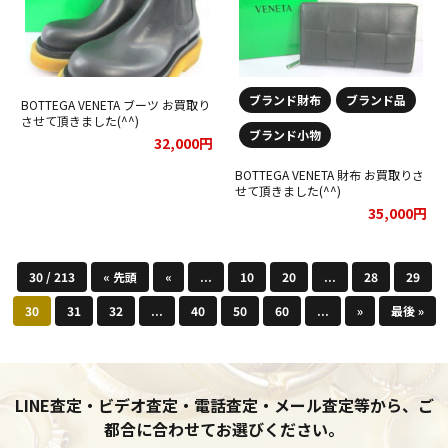
ブランド財布
ブランド品
BOTTEGA VENETA ブーツ お買取り
させて頂きました(^^)
ブランド小物
32,000円
BOTTEGA VENETA 財布 お買取りさ
せて頂きました(^^)
35,000円
30 / 213
« 先頭
«
...
10
20
...
28
29
30
31
32
...
40
50
60
...
»
最後 »
LINE査定・ビデオ査定・電話査定・メール査定等から、ご
都合に合わせてお選びください。