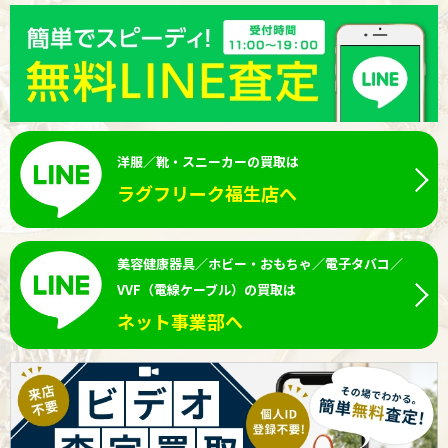
洋服／靴・スニーカーの買取は
ラグフリーク福生店へ
美容健康器具／ホビー・おもちゃ／電子タバコ／
VVF（電線ケーブル）の買取は
ネット事業部へ