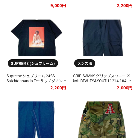
ロゴ をお買取りさせていただきま
りさせていただきました。
9,000円
2,200円
した。
SUPREME (シュプリーム)
メンズ服
Supreme シュプリーム 24SS
GRIP SWANY グリップスワニー ×
Satchidananda Tee サッチダナン
koti BEAUTY&YOUTH 1214-104-
ダ Tシャツ をお買取りさせていた
9159 GEAR 2WAY PANTS 1.0 パン
2,200円
2,000円
だきました。
ツ をお買取りさせていただきまし
た。