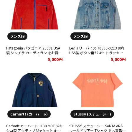
メンズ服
メンズ服
Patagonia パタゴニア 25501 USA
Levi's リーバイス 70506-0213 80's
製 シンチラ カーディガン をお買取
USA製 ボタン裏52 4th トラッカー
りさせていただきました。
ジャケット Gジャン をお買取りさ
5,000円
5,000円
せていただきました。
Carhartt (カーハート)
Stussy (ステューシー)
Carhartt カーハート J130 MDT メキ
STUSSY ステューシー SANTA ANA
シコ製 アクティブジャケット 企業
ワールドツアー Tシャツ をお買取