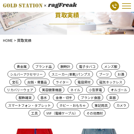
買取実績
HOME
>
買取実績
貴金属
ブランド品
腕時計
電子タバコ
メンズ服
シルバーアクセサリー
スニーカー/革靴/パンプス
ブーツ
お酒
宝石
古銭・骨董品
ライター
電設資材
磁気ネックレス
リカバリーウェア
美容健康機器
ネイル
小型家電
オルゴール
服飾雑貨
香水
金券・切手
ブランド食器
楽器
スマートフォン・タブレット
ホビー・おもちゃ
筆記用具
カメラ
工具
VVF（電線ケーブル）
その他商材