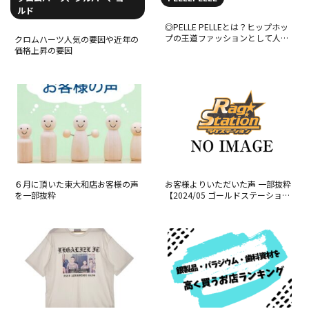
ルド
◎PELLE PELLEとは？ヒップホッ
プの王道ファッションとして人気
クロムハーツ人気の要因や近年の
のブランドを紹介
価格上昇の要因
６月に頂いた東大和店お客様の声
お客様よりいただいた声 一部抜粋
を一部抜粋
【2024/05 ゴールドステーション
小平店】