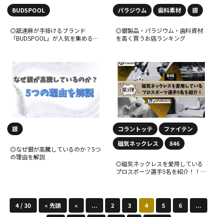
BUDSPOOL
パラジウム
歯科素材
銀
◎舐達麻が手掛けるブランド
◎銀製品・パラジウム・歯科資材
「BUDSPOOL」が人気を集める理
を高く買うお店ランキング
由を徹底解説
銀
コラントッテ
ファイテン
磁気ネックレス
846
◎なぜ銀が高騰しているのか？5つ
の理由を解説
◎磁気ネックレスを愛用している
プロスポーツ選手5名を紹介！！第
３弾
4 / 30
« 先頭
«
...
2
3
4
5
6
...