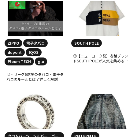
ZIPPO
電子タバコ
SOUTH POLE
dupont
IQOS
◎【ニューヨーク発】老舗ブラン
ドSOUTH POLEが人気を集める理
Ploom TECH
glo
由を紹介
セ・リーグ6球場のタバコ・電子タ
バコのルールとは？詳しく解説
クロムハーツ、シルバー、ゴー
PELLEPELLE