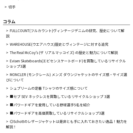
切手
コラム
FULLCOUNT(フルカウント)ヴィンテージデニムの研究、歴史について解
説
WAREHOUSE(ウエアハウス)歴史とヴィンテージに対する追究
The Real McCoy’s (ザ リアルマッコイズ) の歴史と魅力について解説
Evisen Skateboards(エビセンスケートボード)を買取しているリサイクル
ショップ3選
MONCLER (モンクレール) メンズ ダウンジャケットのサイズ感・サイズ選
びについて
シュプリームの定番 Tシャツのサイズ感について
■セブ SEV ネックレスを買取しているリサイクルショップ 3選
■パワードギアを愛用している野球選手5名を紹介
■パワードギアを高価買取しているリサイクルショップ3選
◎Schottのレザージャケットは是非とも手に入れておきたい逸品！魅力を
解説！