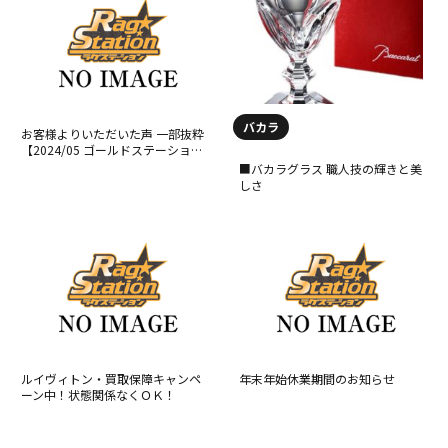
バカラ
お客様よりいただいた声 一部抜粋
【2024/05 ゴールドステーション
小平店】
■バカラグラス 職人技の輝きと美
しさ
ルイヴィトン・買取保障キャンペ
年末年始休業期間のお知らせ
ーン中！状態関係なくＯＫ！