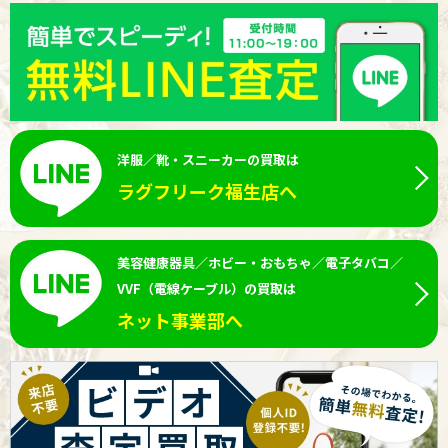
洋服／靴・スニーカーの買取は
ラグフリーク福生店へ
美容健康器具／ホビー・おもちゃ／電子タバコ／
VVF（電線ケーブル）の買取は
ネット事業部へ