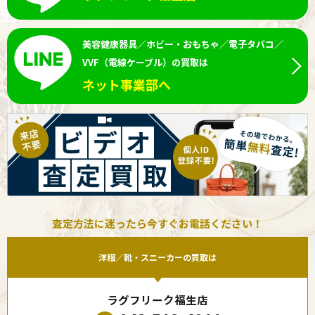
美容健康器具／ホビー・おもちゃ／電子タバコ／
VVF（電線ケーブル）の買取は
ネット事業部へ
査定方法に迷ったら今すぐお電話ください！
洋服／靴・スニーカーの買取は
ラグフリーク福生店