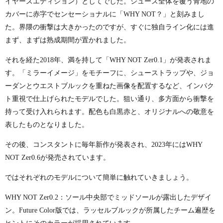
イヤーズエディション）としてでした。シューズ全体を覆う青地の
カバーに赤字でセンセーショナルに「
WHY NOT
？」と刻みまし
た。界隈の衝撃は大きかったのですが、すぐに独自ライン化には進
まず、まずは熟成期間が置かれました。
それを経た
2018
年、満を持して「
WHY NOT Zer0.1
」が発表されま
す。「ミラーイメージ」をモチーフに、シューストラップや、ジョ
ーダンとウエストブルックを重ねた画像を配置するなど、インパク
ト重視で仕上げられたモデルでした。狙い通り、多方面から衝撃を
持って受け入れられます。配色も白黒赤と、オリジナルへの敬意を
表したものとなりました。
その後、コンスタントに毎年新作が発表され、
2023
年には
WHY
NOT Zer0.6
が発売されています。
ではそれぞれのモデルについて簡単に触れていきましょう。
WHY NOT Zer0.2
：ソール中央部でミッドソールが露出したデザイ
ン。
Future Color
版では、ラッセルブルックが所属したチーム遍歴を