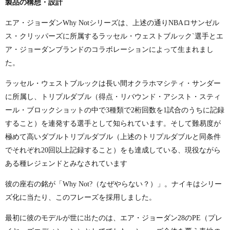
製品の構想・設計
エア・ジョーダン
Why Not
シリーズは、上述の通り
NBA
ロサンゼル
ス・クリッパーズに所属するラッセル・ウェストブルック
`
選手とエ
ア・ジョーダンブランドのコラボレーションによって生まれまし
た。
ラッセル・ウェストブルックは長い間オクラホマシティ・サンダー
に所属し、トリプルダブル（得点・リバウンド・アシスト・スティ
ール・ブロックショットの中で
3
種類で
2
桁回数を
1
試合のうちに記録
すること）を連発する選手として知られています。そして難易度が
極めて高いダブルトリプルダブル（上述のトリプルダブルと同条件
でそれぞれ
20
回以上記録すること）をも達成している、現役ながら
ある種レジェンドとみなされています
彼の座右の銘が「
Why Not?
（なぜやらない？）」。ナイキはシリー
ズ化に当たり、このフレーズを採用しました。
最初に彼のモデルが世に出たのは、エア・ジョーダン
28
の
PE
（プレ