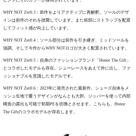
ヒントにそのカラーが採用されています。
WHY NOT
Zer0.3
：前作をよりアクティブに再解釈。ソールのデザ
インは前作のそれを踏襲しています。また前部にストラップを配置
してフィット感が向上しています。
WHY NOT Zer0.4
：ソール部分は前作を引き継ぎ、ミッドソールを
強調。そして今作から
WHY NOT
ロゴが大きく配置されています。
WHY NOT Zer0.5
：自身のファッションブランド「
Honor The Gift
」
とコラボしたモデルも存在。シューレースをあえて外に出し、ファ
ッショナブルを意識したモデルです。
WHY NOT Zer0.6
：
2023
年に発売された最新作。シューズ自体をメ
ッシュ生地で覆うデザインがなんとも大胆。ジッパーを使って内部
構造の露出も可能で初期
PE
を彷彿とさせます。こちらも、
Honor
The Gift
のコラボモデルが存在します。