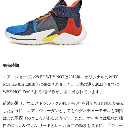
発売時期
エア・ジョーダン
28 PE WHY NOT
は
2013
年。オリジナルの
WHY
NOT Zer0.1
は
2018
年に発売されました。上述の通り
2023
年までに
WHY NOT Zer0.6
までの計
6
作が、世に出されています。
前述の通り、ウェストブルックの
PE
から
5
年を経て
WHY NOT
が確立
したように、エア・ジョーダンとしてもシグネチャーモデルも開拓
はまだ手探りのところがあるようです。ただ、ナイキとは離れた独
自のコラボやスポンサードといった近年の動きを見るに、「ジョー