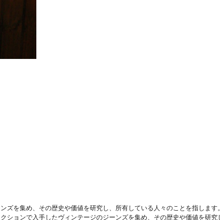
ーンズを集め、その歴史や価値を研究し、所有している人々のことを指します
クションで入手したヴィンテージのジーンズを集め、その歴史や価値を研究し