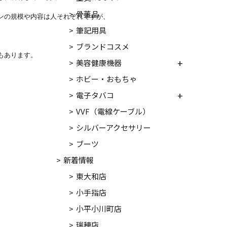
骨董品
の規模や内容は人それぞれですが、

筆記用具
ブランドコスメ
あります。

美容健康機器
ホビー・おもちゃ
電子タバコ
VVF（電線ケーブル）
シルバーアクセサリー
ブーツ
新着情報
東大和店
小手指店
小平小川町店
瑞穂店