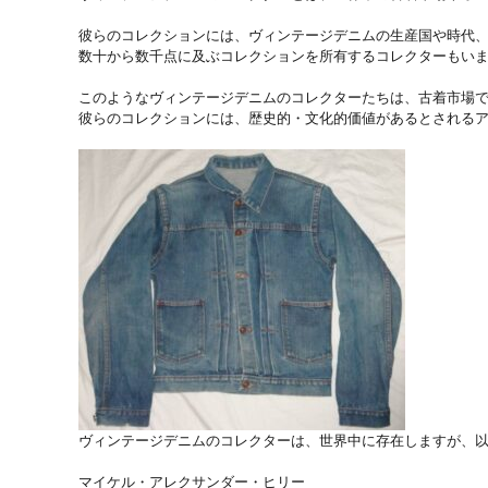
彼らのコレクションには、ヴィンテージデニムの生産国や時代、
数十から数千点に及ぶコレクションを所有するコレクターもいま
このようなヴィンテージデニムのコレクターたちは、古着市場で
彼らのコレクションには、歴史的・文化的価値があるとされるア
ヴィンテージデニムのコレクターは、世界中に存在しますが、以
マイケル・アレクサンダー・ヒリー
