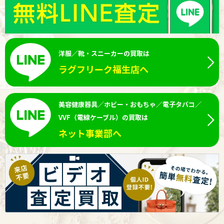
洋服／靴・スニーカーの買取は
ラグフリーク福生店へ
美容健康器具／ホビー・おもちゃ／電子タバコ／
VVF（電線ケーブル）の買取は
ネット事業部へ