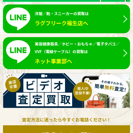
洋服／靴・スニーカーの買取は
ラグフリーク福生店へ
美容健康器具／ホビー・おもちゃ／電子タバコ／
VVF（電線ケーブル）の買取は
ネット事業部へ
査定方法に迷ったら今すぐお電話ください！