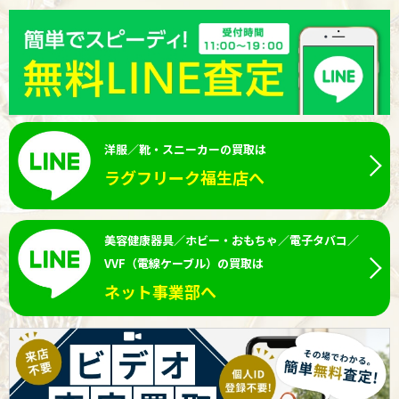
洋服／靴・スニーカーの買取は
ラグフリーク福生店へ
美容健康器具／ホビー・おもちゃ／電子タバコ／
VVF（電線ケーブル）の買取は
ネット事業部へ