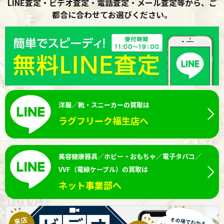
LINE査定・ビデオ査定・電話査定・メール査定等から、ご
都合に合わせてお選びください。
洋服／靴・スニーカーの買取は
ラグフリーク福生店へ
美容健康器具／ホビー・おもちゃ／電子タバコ／
VVF（電線ケーブル）の買取は
ネット事業部へ