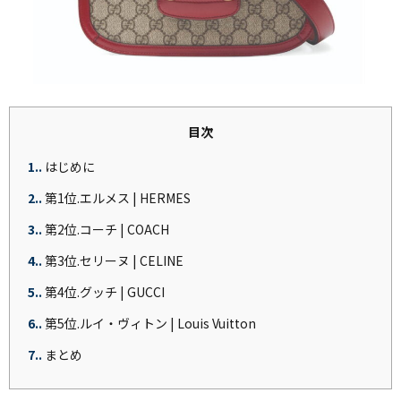
目次
1.
はじめに
2.
第1位.エルメス | HERMES
3.
第2位.コーチ | COACH
4.
第3位.セリーヌ | CELINE
5.
第4位.グッチ | GUCCI
6.
第5位.ルイ・ヴィトン | Louis Vuitton
7.
まとめ