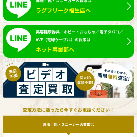
洋服／靴・スニーカーの買取は
ラグフリーク福生店へ
美容健康器具／ホビー・おもちゃ／電子タバコ／
VVF（電線ケーブル）の買取は
ネット事業部へ
査定方法に迷ったら今すぐお電話ください！
洋服／靴・スニーカーの買取は