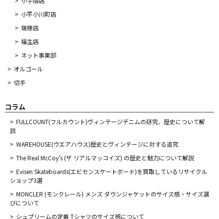
小手指店
小平小川町店
瑞穂店
福生店
ネット事業部
オルゴール
切手
コラム
FULLCOUNT(フルカウント)ヴィンテージデニムの研究、歴史について解
説
WAREHOUSE(ウエアハウス)歴史とヴィンテージに対する追究
The Real McCoy’s (ザ リアルマッコイズ) の歴史と魅力について解説
Evisen Skateboards(エビセンスケートボード)を買取しているリサイクル
ショップ3選
MONCLER (モンクレール) メンズ ダウンジャケットのサイズ感・サイズ選
びについて
シュプリームの定番 Tシャツのサイズ感について