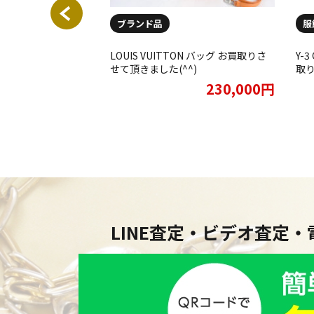
ブランド品
服
ON バッグ お買取りさ
LOUIS VUITTON バッグ お買取りさ
Y-3
^)
せて頂きました(^^)
取
28,000円
230,000円
LINE査定・ビデオ査定