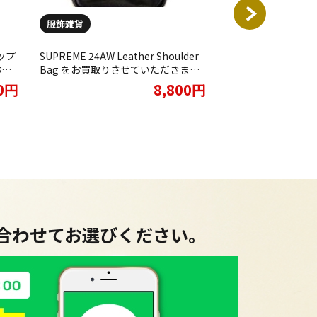
服飾雑貨
ブランド品
ナップ
SUPREME 24AW Leather Shoulder
LOUIS VUITTON
お買
Bag をお買取りさせていただきまし
せて頂きました(^^)
た。
00円
8,800円
に合わせてお選びください。