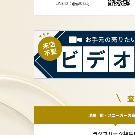
LINE ID：@jpl0725j
査
洋服／靴・スニーカーの
ラグフリーク福生