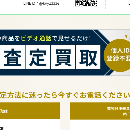
LINE ID：@kvy1333e
定方法に迷ったら今すぐお電話くださ
美容健康器具
買取は
VV
店