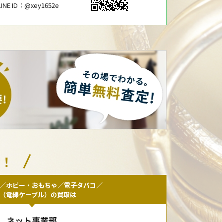
LINE ID：@xey1652e
い！
／ホビー・おもちゃ／電子タバコ／
F（電線ケーブル）の買取は
ネット事業部