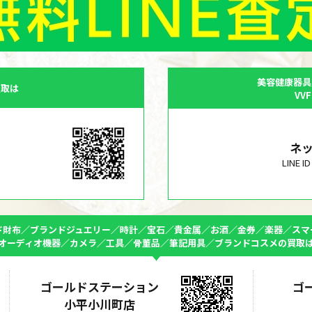
美容健康器具
買取は
VV
ネ
LINE 
ド財布／ブランドジュエリー／時計／宝石／貴金属／お酒／金券／楽器／スマ
オーディオ機器／カメラ／工具／骨董品／筆記用具／ブランドコスメの買取
ゴールドステーション
ゴ
小平小川町店