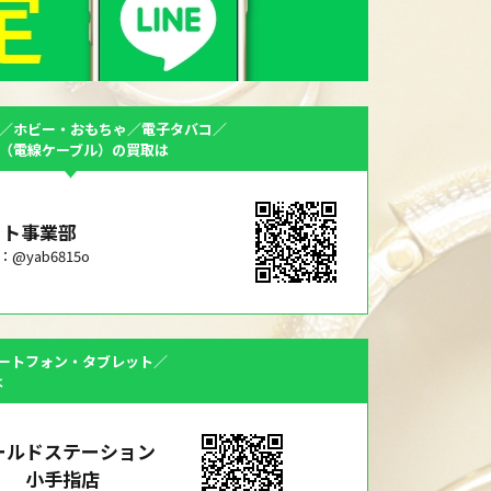
／ホビー・おもちゃ／電子タバコ／
F（電線ケーブル）の買取は
ット事業部
ID：@yab6815o
ートフォン・タブレット／
は
ールドステーション
小手指店