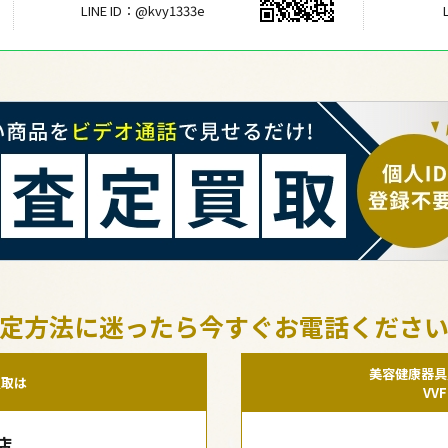
LINE ID：@kvy1333e
定方法に迷ったら今すぐお電話くださ
美容健康器具
買取は
VV
店