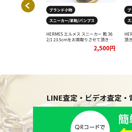
ブランド小物
ブランド小物
ブ
スニーカー/革靴/パンプス
ス
お買取りさせて頂きま
HERMES エルメス スニーカー 靴 36
HE
2/1 23.5cmをお買取りさせて頂きま
頂き
した★
1,800円
2,500円
LINE査定・ビデオ査定