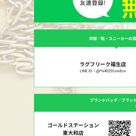
洋服／靴・スニーカーの
ラグフリーク福生店
LINE ID：@%40291vndce
ブランドバッグ／ブラン
ゴールドステーション
東大和店