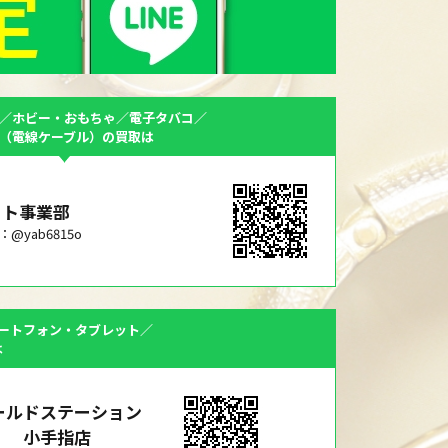
／ホビー・おもちゃ／電子タバコ／
F（電線ケーブル）の買取は
ット事業部
ID：@yab6815o
ートフォン・タブレット／
は
ールドステーション
小手指店