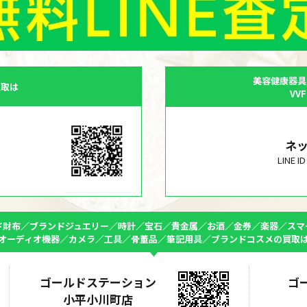
美容健康器具
買取は
VV
ネ
LINE 
ド財布／ブランドジュエリー／時計／宝石／貴金属／お酒／金券／楽器／スマ
オーディオ機器／カメラ／工具／骨董品／筆記用具／ブランドコスメの買取
ゴールドステーション
ゴ
小平小川町店