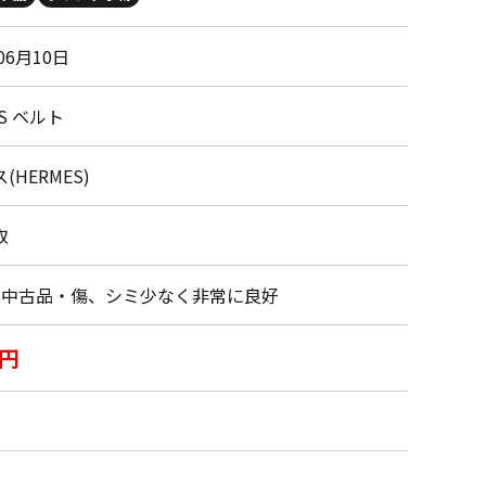
06月10日
ES ベルト
(HERMES)
取
・中古品・傷、シミ少なく非常に良好
0円
円