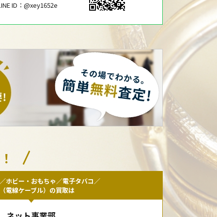
LINE ID：@xey1652e
い！
／ホビー・おもちゃ／電子タバコ／
F（電線ケーブル）の買取は
ネット事業部