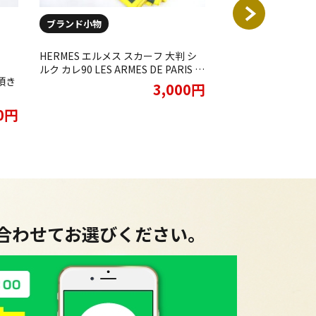
ブランド小物
ブランド小物
HERMES エルメス スカーフ 大判 シ
HERMES エルメス
ルク カレ90 LES ARMES DE PARIS パ
ルク 金具デザイン Pro
頂き
リの紋章 シルク ヴィンテージをお買
ーキ オリーブ ヴ
3,000円
取りさせて頂きました★
りさせて頂きました
00円
に合わせてお選びください。