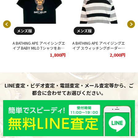
メンズ服
メンズ服
ングエ
A BATHING APE アベイシングエ
A BATHING APE アベイジングエ
A 
CK
イプ BABY MILO Tシャツをお買
イプ スウィッチングボーダー
イ
取りさせていただきました。
スウェットロングティー グレー
シ
00円
1,800円
2,000円
をお買取りさせて頂きました★
し
LINE査定・ビデオ査定・電話査定・メール査定等から、ご
都合に合わせてお選びください。