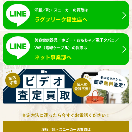
洋服／靴・スニーカーの買取は
ラグフリーク福生店へ
美容健康器具／ホビー・おもちゃ／電子タバコ／
VVF（電線ケーブル）の買取は
ネット事業部へ
査定方法に迷ったら今すぐお電話ください！
洋服／靴・スニーカーの買取は