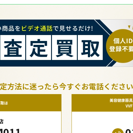
定方法に迷ったら今すぐお電話くださ
美容健康器具
買取は
VV
店
4011
0