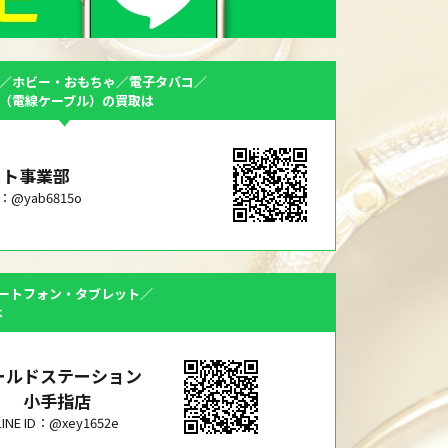
／ホビー・おもちゃ／電子タバコ／
F（電線ケーブル）の買取は
ット事業部
ID：@yab6815o
ートフォン・タブレット／
は
ールドステーション
小手指店
LINE ID：@xey1652e