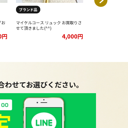
ブランド品
ブランド品
グお
マイケルコース リュック お買取りさ
MICHAEL KORS
せて頂きました(^^)
サー ベルティッド 
ェル ショルダーバッグ
00円
4,000円
ネチャーをお買取り
た★
に合わせてお選びください。