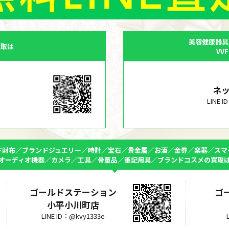
美容健康器具
買取は
VV
ネ
LINE 
ド財布／ブランドジュエリー／時計／宝石／貴金属／お酒／金券／楽器／スマ
オーディオ機器／カメラ／工具／骨董品／筆記用具／ブランドコスメの買取
ゴールドステーション
ゴ
小平小川町店
LINE ID：@kvy1333e