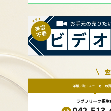
査
洋服／靴・スニーカーの
ラグフリーク福生
042-513-