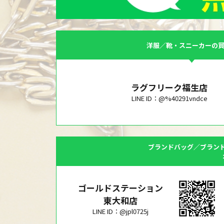
洋服／靴・スニーカーの
ラグフリーク福生店
LINE ID：@%40291vndce
ブランドバッグ／ブラン
ゴールドステーション
東大和店
LINE ID：@jpl0725j