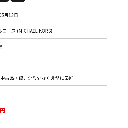
05月12日
ース (MICHAEL KORS)
取
・中古品・傷、シミ少なく非常に良好
0円