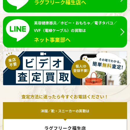
ラグフリーク福生店へ
美容健康器具／ホビー・おもちゃ／電子タバコ／
VVF（電線ケーブル）の買取は
ネット事業部へ
査定方法に迷ったら今すぐお電話ください！
洋服／靴・スニーカーの買取は
ラグフリーク福生店