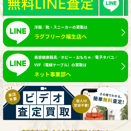
洋服／靴・スニーカーの買取は
ラグフリーク福生店へ
美容健康器具／ホビー・おもちゃ／電子タバコ／
VVF（電線ケーブル）の買取は
ネット事業部へ