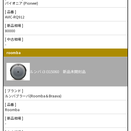
パイオニア (Pioneer)
[ 品番 ]
AVIC-RQ912
[ 新品相場 ]
80000
[ 中古相場 ]
-
roomba
ルンバ i3 I315060 新品未開封品
[ ブランド ]
ルンバブラーバ(Roomba＆Braava)
[ 品番 ]
Roomba
[ 新品相場 ]
-