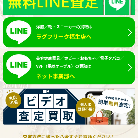
洋服／靴・スニーカーの買取は
ラグフリーク福生店へ
美容健康器具／ホビー・おもちゃ／電子タバコ／
VVF（電線ケーブル）の買取は
ネット事業部へ
査定方法に迷ったら今すぐお電話ください！