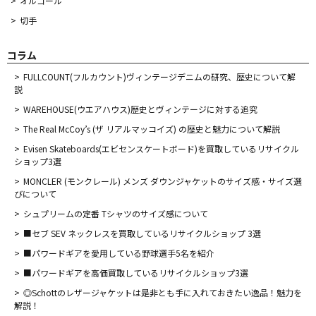
オルゴール
切手
コラム
FULLCOUNT(フルカウント)ヴィンテージデニムの研究、歴史について解
説
WAREHOUSE(ウエアハウス)歴史とヴィンテージに対する追究
The Real McCoy’s (ザ リアルマッコイズ) の歴史と魅力について解説
Evisen Skateboards(エビセンスケートボード)を買取しているリサイクル
ショップ3選
MONCLER (モンクレール) メンズ ダウンジャケットのサイズ感・サイズ選
びについて
シュプリームの定番 Tシャツのサイズ感について
■セブ SEV ネックレスを買取しているリサイクルショップ 3選
■パワードギアを愛用している野球選手5名を紹介
■パワードギアを高価買取しているリサイクルショップ3選
◎Schottのレザージャケットは是非とも手に入れておきたい逸品！魅力を
解説！