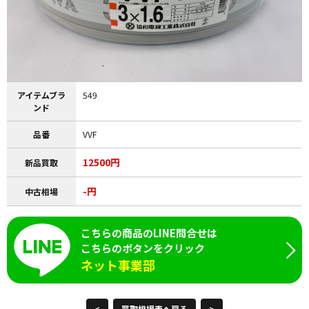
アイテムブラ
549
ンド
品番
VVF
12500円
新品買取
-円
中古相場
こちらの商品のLINE問合せは
こちらのボタンをクリック
ネット事業部
<
買取相場表へ戻る
>