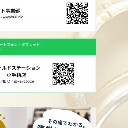
ット事業部
ID：@yab6815o
ートフォン・タブレット／
は
ールドステーション
小手指店
LINE ID：@xey1652e