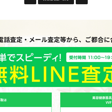
・電話査定・メール査定等から、ご都合
美容健康器具
買取は
VV