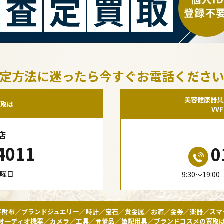
定方法に迷ったら今すぐお電話くださ
美容健康器具
買取は
VV
店
4011
0
水曜日
9:30〜19:
ド財布／ブランドジュエリー／時計／宝石／貴金属／お酒／金券／楽器／スマ
オーディオ機器／カメラ／工具／骨董品／筆記用具／ブランドコスメの買取