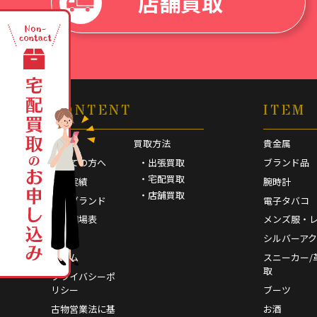
店舗買取
CONTENT
ITEM
HOME
買取方法
貴金属
初めての方へ
・出張買取
ブランド品
・宅配買取
買取実績
腕時計
・店舗買取
取扱ブランド
電子タバコ
買取相場表
メンズ服・
FAQ
シルバーア
コラム
スニーカー/
取
プライバシーポ
リシー
ブーツ
古物営業法に基
お酒