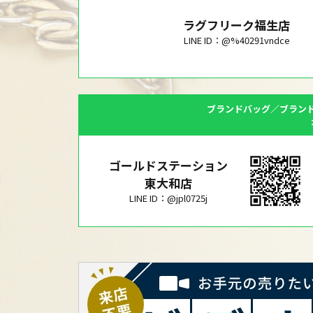
ラグフリーク福生店
LINE ID：@%40291vndce
ブランドバッグ／ブラン
ゴールドステーション
東大和店
LINE ID：@jpl0725j