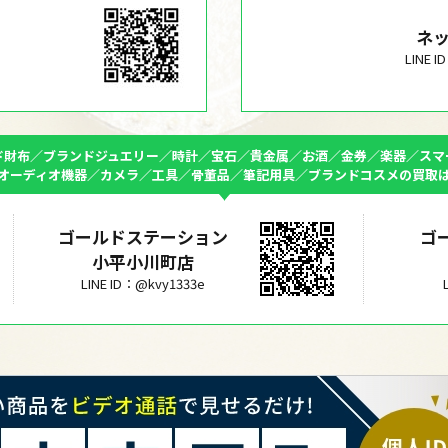
ネ
LINE 
ド財布／ブランドジュエリー／時計／宝石／貴金属／お酒／金券／楽器／スマ
オーディオ機器／カメラ／工具／骨董品／筆記用具／ブランドコスメの買取
ゴールドステーション
ゴ
小平小川町店
LINE ID：@kvy1333e