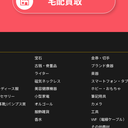
宅配買取
宝石
金券・切手
古銭・骨董品
ブランド食器
ライター
楽器
磁気ネックレス
スマートフォン・タ
レディース服
美容健康機器
ホビー・おもちゃ
クセサリー
小型家電
筆記用具
革靴/パンプス買
オルゴール
カメラ
服飾雑貨
工具
香水
VVF（電線ケーブル）
その他商材