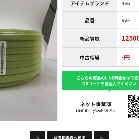
アイテムブランド
466
品番
VVF
1250
新品買取
-円
中古相場
こちらの商品のLINE問合せは下記
QRコードを読込んでください
ネット事業部
LINE ID：@yab6815o
<
買取相場表へ戻る
>