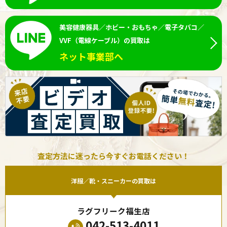
美容健康器具／ホビー・おもちゃ／電子タバコ／
VVF（電線ケーブル）の買取は
ネット事業部へ
査定方法に迷ったら今すぐお電話ください！
洋服／靴・スニーカーの買取は
ラグフリーク福生店
042-513-4011