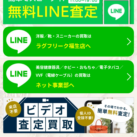
洋服／靴・スニーカーの買取は
ラグフリーク福生店へ
美容健康器具／ホビー・おもちゃ／電子タバコ／
VVF（電線ケーブル）の買取は
ネット事業部へ