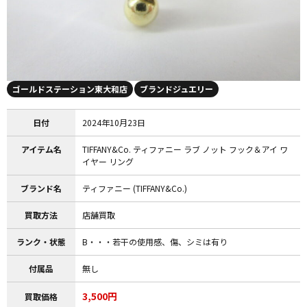
ゴールドステーション東大和店
ブランドジュエリー
日付
2024年10月23日
アイテム名
TIFFANY&Co. ティファニー ラブ ノット フック＆アイ ワ
イヤー リング
ブランド名
ティファニー (TIFFANY&Co.)
買取方法
店舗買取
ランク・状態
B・・・若干の使用感、傷、シミは有り
付属品
無し
3,500円
買取価格