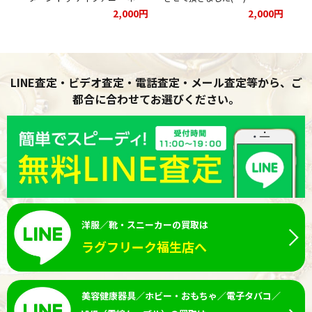
クレス SV925 ダブルハート 重
00円
2,000円
2,000円
量2.9gをお買取りさせて頂きま
した★
LINE査定・ビデオ査定・電話査定・メール査定等から、ご
都合に合わせてお選びください。
洋服／靴・スニーカーの買取は
ラグフリーク福生店へ
美容健康器具／ホビー・おもちゃ／電子タバコ／