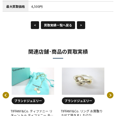
最大買取価格
4,500円
<
買取実績一覧へ戻る
>
関連店舗･商品の買取実績
ブランドジュエリー
ブランドジュエリー
お
TIFFANY&Co. ティファニー リ
TIFFANY&Co. リング お買取り
Tiffa
)
ターン トゥ ティファニー ネッ
させて頂きました(^^)
せ