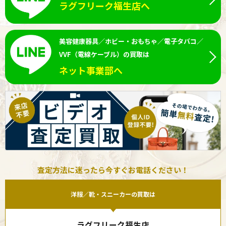
ラグフリーク福生店へ
美容健康器具／ホビー・おもちゃ／電子タバコ／
VVF（電線ケーブル）の買取は
ネット事業部へ
査定方法に迷ったら今すぐお電話ください！
洋服／靴・スニーカーの買取は
ラグフリーク福生店