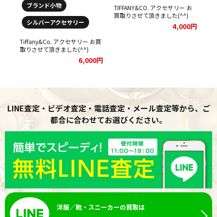
ブランド小物
り
TIFFANY&CO. アクセサリー お
TIFFA
00円
買取りさせて頂きました(^^)
買
シルバーアクセサリー
4,000円
Tiffany&Co. アクセサリー お買
取りさせて頂きました(^^)
6,000円
LINE査定・ビデオ査定・電話査定・メール査定等から、ご
都合に合わせてお選びください。
洋服／靴・スニーカーの買取は