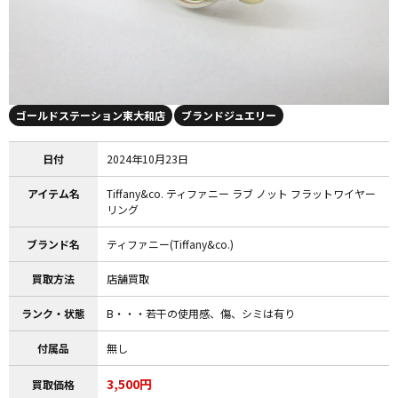
ゴールドステーション東大和店
ブランドジュエリー
日付
2024年10月23日
アイテム名
Tiffany&co. ティファニー ラブ ノット フラットワイヤー
リング
ブランド名
ティファニー(Tiffany&co.)
買取方法
店舗買取
ランク・状態
B・・・若干の使用感、傷、シミは有り
付属品
無し
3,500円
買取価格