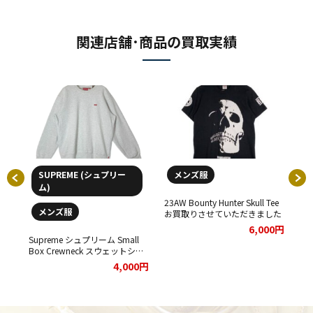
関連店舗･商品の買取実績
SUPREME (シュプリー
メンズ服
ム)
S
23AW Bounty Hunter Skull Tee
22S
メンズ服
デジ
お買取りさせていただきました
買
ト
00円
6,000円
せ
Supreme シュプリーム Small
Box Crewneck スウェットシャ
ツ をお買取りさせていただきま
4,000円
した。