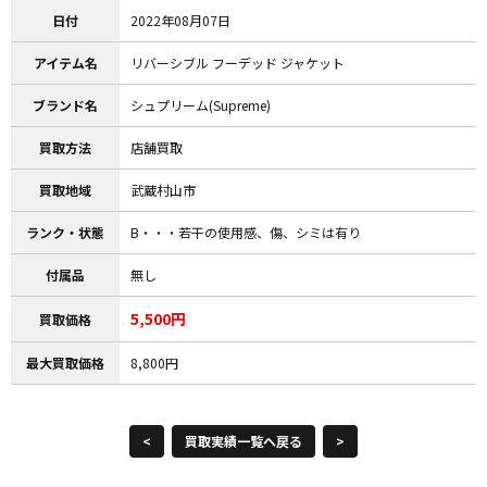
日付
2022年08月07日
アイテム名
リバーシブル フーデッド ジャケット
ブランド名
シュプリーム(Supreme)
買取方法
店舗買取
買取地域
武蔵村山市
ランク・状態
B・・・若干の使用感、傷、シミは有り
付属品
無し
5,500円
買取価格
最大買取価格
8,800円
<
買取実績一覧へ戻る
>