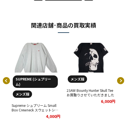
関連店舗･商品の買取実績
SUPREME (シュプリー
メンズ服
ム)
IKE
23AW Bounty Hunter Skull Tee
22S
メンズ服
BA
お買取りさせていただきました
買
ウォー
00円
6,000円
ア
Supreme シュプリーム Small
ッ
Box Crewneck スウェットシャ
★
ツ をお買取りさせていただきま
4,000円
した。